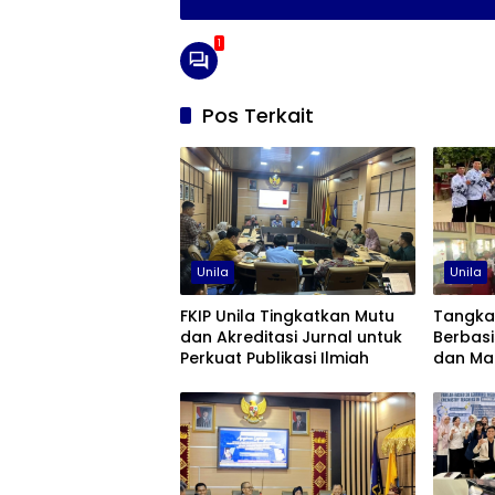
1
Pos Terkait
Unila
Unila
FKIP Unila Tingkatkan Mutu
Tangkal
dan Akreditasi Jurnal untuk
Berbasi
Perkuat Publikasi Ilmiah
dan Maf
Lampun