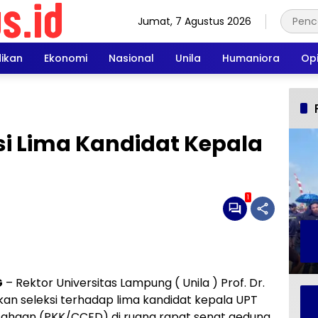
Jumat, 7 Agustus 2026
dikan
Ekonomi
Nasional
Unila
Humaniora
Opi
ksi Lima Kandidat Kepala
1
G
– Rektor Universitas Lampung ( Unila ) Prof. Dr.
akukan seleksi terhadap lima kandidat kepala UPT
ahaan (PKK/CCED) di ruang rapat senat gedung