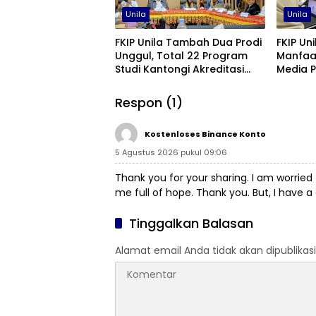
Unila
Unila
FKIP Unila Tambah Dua Prodi
FKIP Un
Unggul, Total 22 Program
Manfaa
Studi Kantongi Akreditasi
Media 
Unggul
Respon (1)
Kostenloses Binance Konto
5 Agustus 2026 pukul 09:06
Thank you for your sharing. I am worried t
me full of hope. Thank you. But, I have 
Tinggalkan Balasan
Alamat email Anda tidak akan dipublikasi