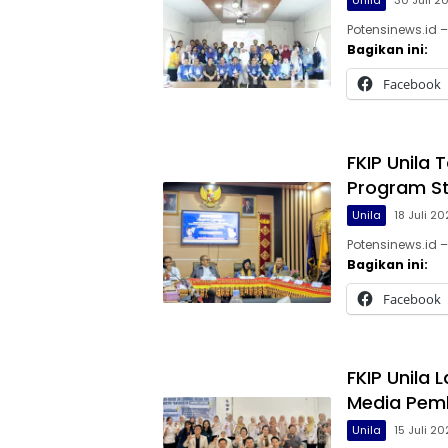
Unila
30 Juli 2
Potensinews.id –
Bagikan ini:
Facebook
FKIP Unila
Program St
Unila
18 Juli 2
Potensinews.id –
Bagikan ini:
Facebook
FKIP Unila
Media Pemb
Unila
15 Juli 2