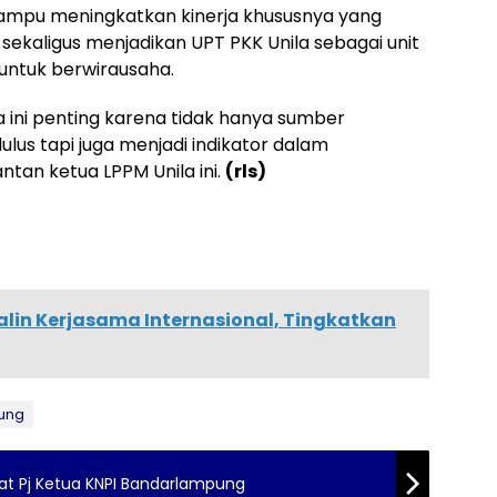
 mampu meningkatkan kinerja khususnya yang
sekaligus menjadikan UPT PKK Unila sebagai unit
untuk berwirausaha.
 ini penting karena tidak hanya sumber
lus tapi juga menjadi indikator dalam
ntan ketua LPPM Unila ini.
(rls)
Jalin Kerjasama Internasional, Tingkatkan
ung
at Pj Ketua KNPI Bandarlampung