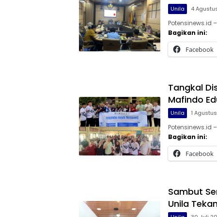
Unila
4 Agustu
Potensinews.id –
Bagikan ini:
Facebook
Tangkal Dis
Mafindo Ed
Unila
1 Agustu
Potensinews.id 
Bagikan ini:
Facebook
Sambut Sem
Unila Teka