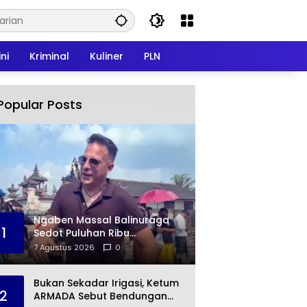
ni
Kriminal
Kuliner
PLN
Popular Posts
Ngaben Massal Balinuraga
1
Sedot Puluhan Ribu
Pengunjung, Turis Italia
7 Agustus 2026
0
Terpukau dengan Budaya
Indonesia
Bukan Sekadar Irigasi, Ketum
2
ARMADA Sebut Bendungan