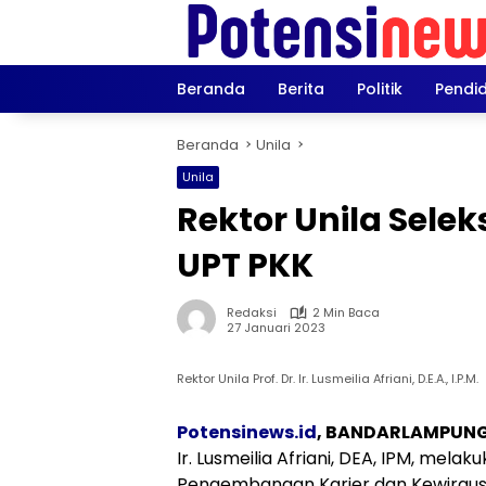
Langsung
ke
konten
Beranda
Berita
Politik
Pendi
Beranda
Unila
Unila
Rektor Unila Sele
UPT PKK
Redaksi
2 Min Baca
27 Januari 2023
Rektor Unila Prof. Dr. Ir. Lusmeilia Afriani, D.E.A., I.P.M.
Potensinews.id
, BANDARLAMPUN
Ir. Lusmeilia Afriani, DEA, IPM, mel
Pengembangan Karier dan Kewiraus