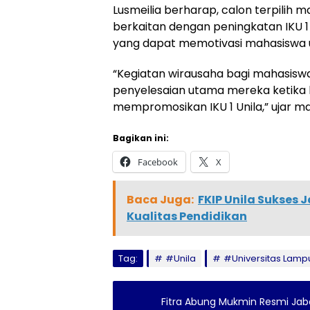
Lusmeilia berharap, calon terpilih
berkaitan dengan peningkatan IKU 1 
yang dapat memotivasi mahasiswa 
“Kegiatan wirausaha bagi mahasiswa
penyelesaian utama mereka ketika lu
mempromosikan IKU 1 Unila,” ujar ma
Bagikan ini:
Facebook
X
Baca Juga:
FKIP Unila Sukses 
Kualitas Pendidikan
Tag:
#Unila
#Universitas Lamp
Fitra Abung Mukmin Resmi Jab