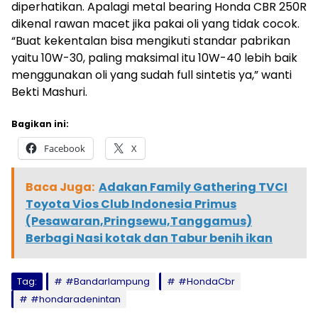
diperhatikan. Apalagi metal bearing Honda CBR 250R
dikenal rawan macet jika pakai oli yang tidak cocok.
“Buat kekentalan bisa mengikuti standar pabrikan
yaitu 10W-30, paling maksimal itu 10W-40 lebih baik
menggunakan oli yang sudah full sintetis ya,” wanti
Bekti Mashuri.
Bagikan ini:
Facebook
X
Baca Juga:
Adakan Family Gathering TVCI
Toyota Vios Club Indonesia Primus
(Pesawaran,Pringsewu,Tanggamus)
Berbagi Nasi kotak dan Tabur benih ikan
Tag:
#Bandarlampung
#HondaCbr
#hondaradenintan