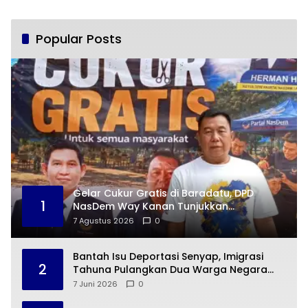
Popular Posts
Gelar Cukur Gratis di Baradatu, DPD
1
NasDem Way Kanan Tunjukkan
Kepedulian di Jumat Berkah
7 Agustus 2026
0
Bantah Isu Deportasi Senyap, Imigrasi
2
Tahuna Pulangkan Dua Warga Negara
Cina ke Guangzhou
7 Juni 2026
0