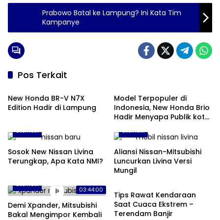
Prabowo Batal ke Lampung? Ini Kata Tim
Kampanye
Pos Terkait
Otomotif
Otomotif
New Honda BR-V N7X
Model Terpopuler di
Edition Hadir di Lampung
Indonesia, New Honda Brio
Hadir Menyapa Publik kota
Bandar Lampung
Otomotif
Otomotif
Sosok New Nissan Livina
Aliansi Nissan-Mitsubishi
Terungkap, Apa Kata NMI?
Luncurkan Livina Versi
Mungil
Otomotif
Otomotif
03:44:00
Tips Rawat Kendaraan
Saat Cuaca Ekstrem –
Demi Xpander, Mitsubishi
Terendam Banjir
Bakal Mengimpor Kembali