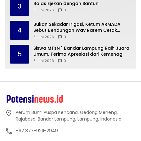
Balas Ejekan dengan Santun
3
8 Juni 2026
0
Bukan Sekadar Irigasi, Ketum ARMADA
4
Sebut Bendungan Way Rarem Cetak
Sejarah Peradaban Lampung
8 Juni 2026
0
Siswa MTsN 1 Bandar Lampung Raih Juara
5
Umum, Terima Apresiasi dari Kemenag
Kota Bandar Lampung
8 Juni 2026
0
Perum Bumi Puspa Kencana, Gedong Meneng,
Rajabasa, Bandar Lampung, Lampung, Indonesia
+62 877-9211-2949