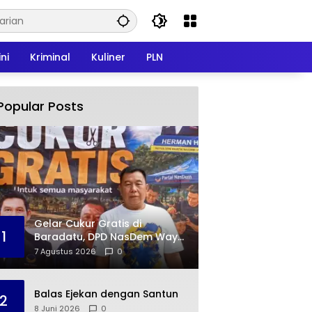
ni
Kriminal
Kuliner
PLN
Popular Posts
Gelar Cukur Gratis di
1
Baradatu, DPD NasDem Way
Kanan Tunjukkan Kepedulian
7 Agustus 2026
0
di Jumat Berkah
Balas Ejekan dengan Santun
2
8 Juni 2026
0