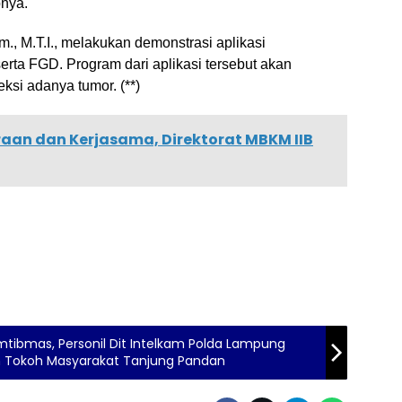
pnya.
, M.T.I., melakukan demonstrasi aplikasi
rta FGD. Program dari aplikasi tersebut akan
ksi adanya tumor. (**)
aan dan Kerjasama, Direktorat MBKM IIB
tibmas, Personil Dit Intelkam Polda Lampung
 Tokoh Masyarakat Tanjung Pandan