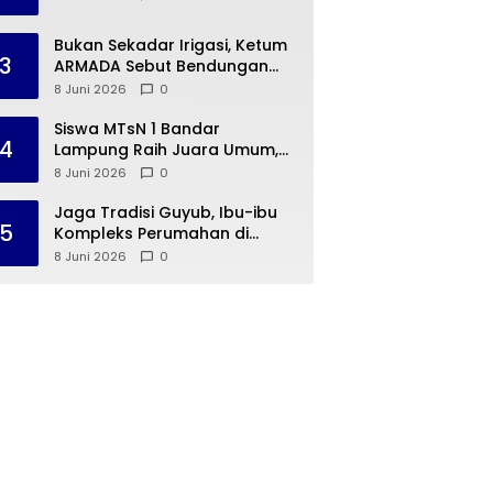
Bukan Sekadar Irigasi, Ketum
3
ARMADA Sebut Bendungan
Way Rarem Cetak Sejarah
8 Juni 2026
0
Peradaban Lampung
Siswa MTsN 1 Bandar
4
Lampung Raih Juara Umum,
Terima Apresiasi dari
8 Juni 2026
0
Kemenag Kota Bandar
Lampung
Jaga Tradisi Guyub, Ibu-ibu
5
Kompleks Perumahan di
Rajabasa Jenguk Kelahiran
8 Juni 2026
0
Buah Hati Warga