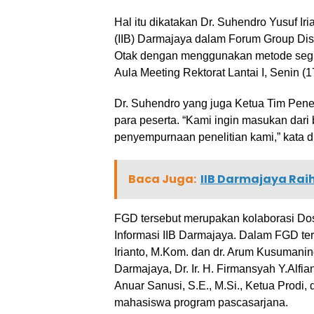
Hal itu dikatakan Dr. Suhendro Yusuf Iri
(IIB) Darmajaya dalam Forum Group Dis
Otak dengan menggunakan metode segme
Aula Meeting Rektorat Lantai I, Senin (1
Dr. Suhendro yang juga Ketua Tim Penel
para peserta. “Kami ingin masukan dari b
penyempurnaan penelitian kami,” kata d
Baca Juga:
IIB Darmajaya Raih
FGD tersebut merupakan kolaborasi Dos
Informasi IIB Darmajaya. Dalam FGD te
Irianto, M.Kom. dan dr. Arum Kusumaningt
Darmajaya, Dr. Ir. H. Firmansyah Y.Alfian
Anuar Sanusi, S.E., M.Si., Ketua Prodi
mahasiswa program pascasarjana.