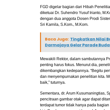
FGD digelar bagian dari Hibah Peneliti
diketuai Dr. Suhendro Yusuf Irianto, M.
dengan dua anggota Dosen Prodi Sistem 
Sri Karnila, S.Kom., M.Kom.
Baca Juga:
Tingkatkan Nilai B
Darmajaya Gelar Parade Buda
Mewakili Rektor, dalam sambutannya P
penting harus fokus. Menurut dia, penel
dikembangkan kedepannya. “Begitu pent
dan menyempurnakan penelitian kita. M
baik,” tuturnya.
Sementara, dr. Arum Kusumaningtias, S
pencitraan gambar otak agar dapat ditam
terdapat tumor tidak hanya pada bagia