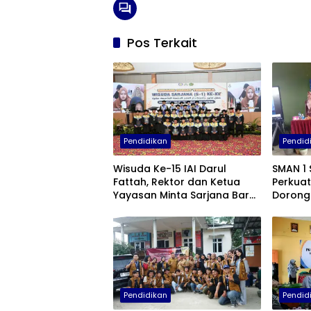
Pos Terkait
Pendidikan
Pendid
Wisuda Ke-15 IAI Darul
SMAN 1 
Fattah, Rektor dan Ketua
Perkuat
Yayasan Minta Sarjana Baru
Dorong
Tebar Manfaat untuk
Kreatif
Masyarakat
Digital
Pendidikan
Pendid