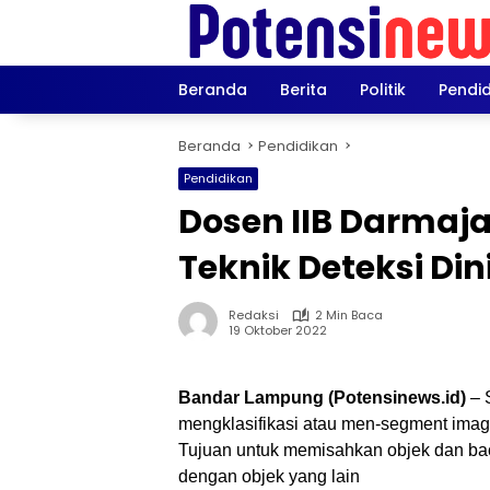
Langsung
ke
konten
Beranda
Berita
Politik
Pendi
Beranda
Pendidikan
Pendidikan
Dosen IIB Darmaja
Teknik Deteksi Di
Redaksi
2 Min Baca
19 Oktober 2022
Bandar Lampung (Potensinews.id)
– 
mengklasifikasi atau men-segment image
Tujuan untuk memisahkan objek dan bac
dengan objek yang lain