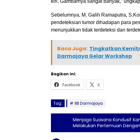
kiri. Gambarnya sangat banyak,” ungka
Sebelumnya, M. Galih Ramaputra, S.Kom.
pendeteksian tumor dihadapan para pese
menunjukkan tidak terdeteksi dan terdete
Baca Juga:
Tingkatkan Kemitr
Darmajaya Gelar Workshop
Bagikan ini:
Facebook
X
Tag:
IIB Darmajaya
Menjaga Suasana Kondusif Kam
Melakukan Pertemuan Dengan