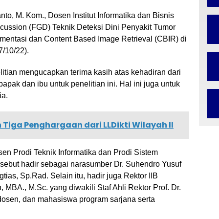
anto, M. Kom., Dosen Institut Informatika dan Bisnis
cussion (FGD) Teknik Deteksi Dini Penyakit Tumor
ntasi dan Content Based Image Retrieval (CBIR) di
7/10/22).
itian mengucapkan terima kasih atas kehadiran dari
apak dan ibu untuk penelitian ini. Hal ini juga untuk
ia.
 Tiga Penghargaan dari LLDikti Wilayah II
en Prodi Teknik Informatika dan Prodi Sistem
rsebut hadir sebagai narasumber Dr. Suhendro Yusuf
ias, Sp.Rad. Selain itu, hadir juga Rektor IIB
, MBA., M.Sc. yang diwakili Staf Ahli Rektor Prof. Dr.
, dosen, dan mahasiswa program sarjana serta