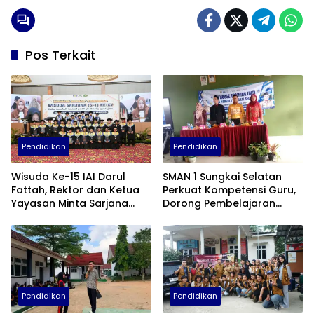
Pos Terkait
Pendidikan
Pendidikan
Wisuda Ke-15 IAI Darul
SMAN 1 Sungkai Selatan
Fattah, Rektor dan Ketua
Perkuat Kompetensi Guru,
Yayasan Minta Sarjana
Dorong Pembelajaran
Baru Tebar Manfaat untuk
Kreatif dan Adaptif di Era
Masyarakat
Digital
Pendidikan
Pendidikan