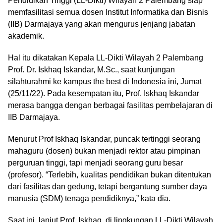
Pendidikan Tinggi (LL-Dikti) Wilayah 2 Palembang siap
memfasilitasi semua dosen Institut Informatika dan Bisnis
(IIB) Darmajaya yang akan mengurus jenjang jabatan
akademik.
Hal itu dikatakan Kepala LL-Dikti Wilayah 2 Palembang
Prof. Dr. Iskhaq Iskandar, M.Sc., saat kunjungan
silahturahmi ke kampus the best di Indonesia ini, Jumat
(25/11/22). Pada kesempatan itu, Prof. Iskhaq Iskandar
merasa bangga dengan berbagai fasilitas pembelajaran di
IIB Darmajaya.
Menurut Prof Iskhaq Iskandar, puncak tertinggi seorang
mahaguru (dosen) bukan menjadi rektor atau pimpinan
perguruan tinggi, tapi menjadi seorang guru besar
(profesor). “Terlebih, kualitas pendidikan bukan ditentukan
dari fasilitas dan gedung, tetapi bergantung sumber daya
manusia (SDM) tenaga pendidiknya,” kata dia.
Saat ini, lanjut Prof. Iskhaq, di lingkungan LL-Dikti Wilayah