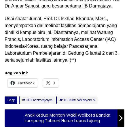
Dr. Anuar Sanusi, guru besar pertama IIB Darmajaya.
Usai shalat Jumat, Prof. Dr. Iskhaq Iskandar, M.Sc.,
menyempatkan diri melihat fasilitas pembelajaran yang
dimiliki kampus biru ini. Diantaranya, melihat Warung
Francis, Laboratorium Information Access Center (IAC)
Indonesia-Korea, ruang belajar Pascasarjana,
Laboraturium Pembelajaran di Gedung G lantai 2 dan 3,
serta sejumlah fasilitas lainnya. (**)
Bagikan ini:
Facebook
X
Tag:
IIB Darmajaya
LL-Dikti Wilayah 2
Anak Kedua Mantan Wakil Walikota Bandar
Lampung Tobroni Harun Lepas Lajang