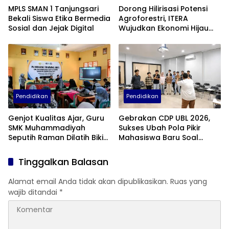
MPLS SMAN 1 Tanjungsari
Dorong Hilirisasi Potensi
Bekali Siswa Etika Bermedia
Agroforestri, ITERA
Sosial dan Jejak Digital
Wujudkan Ekonomi Hijau
Lewat Olahan Minyak Atsiri
di Lampung Selatan
Pendidikan
Pendidikan
Genjot Kualitas Ajar, Guru
Gebrakan CDP UBL 2026,
SMK Muhammadiyah
Sukses Ubah Pola Pikir
Seputih Raman Dilatih Bikin
Mahasiswa Baru Soal
Gim Edukasi
Dunia Perkuliahan
Tinggalkan Balasan
Alamat email Anda tidak akan dipublikasikan.
Ruas yang
wajib ditandai
*