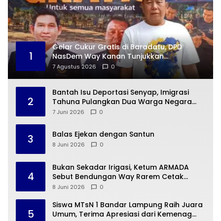
Gelar Cukur Gratis di Baradatu, DPD
1
NasDem Way Kanan Tunjukkan
Kepedulian di Jumat Berkah
7 Agustus 2026
0
Bantah Isu Deportasi Senyap, Imigrasi
2
Tahuna Pulangkan Dua Warga Negara
Cina ke Guangzhou
7 Juni 2026
0
Balas Ejekan dengan Santun
3
8 Juni 2026
0
Bukan Sekadar Irigasi, Ketum ARMADA
4
Sebut Bendungan Way Rarem Cetak
Sejarah Peradaban Lampung
8 Juni 2026
0
Siswa MTsN 1 Bandar Lampung Raih Juara
5
Umum, Terima Apresiasi dari Kemenag