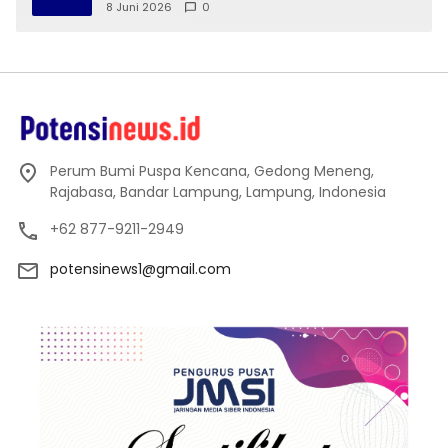
Kota Bandar Lampung
8 Juni 2026
0
Perum Bumi Puspa Kencana, Gedong Meneng,
Rajabasa, Bandar Lampung, Lampung, Indonesia
+62 877-9211-2949
potensinews1@gmail.com