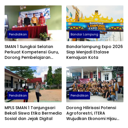
Sekolah Berkelanjutan
Baru Tebar Manfaat untuk
Masyarakat
Pendidikan
Bandar Lampung
SMAN 1 Sungkai Selatan
Bandarlampung Expo 2026
Perkuat Kompetensi Guru,
Siap Menjadi Etalase
Dorong Pembelajaran
Kemajuan Kota
Kreatif dan Adaptif di Era
Digital
Pendidikan
Pendidikan
MPLS SMAN 1 Tanjungsari
Dorong Hilirisasi Potensi
Bekali Siswa Etika Bermedia
Agroforestri, ITERA
Sosial dan Jejak Digital
Wujudkan Ekonomi Hijau
Lewat Olahan Minyak Atsiri