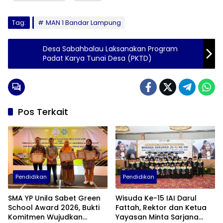
Tag:
MAN 1 Bandar Lampung
Desa Sabahbalau Laksanakan Program
Padat Karya Tunai Desa (PKTD)
Pos Terkait
Pendidikan
Pendidikan
SMA YP Unila Sabet Green
Wisuda Ke-15 IAI Darul
School Award 2026, Bukti
Fattah, Rektor dan Ketua
Komitmen Wujudkan
Yayasan Minta Sarjana