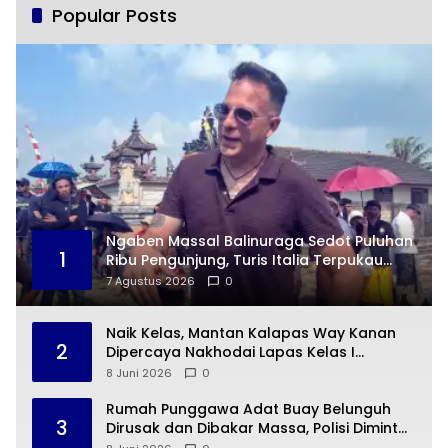
Popular Posts
Ngaben Massal Balinuraga Sedot Puluhan
1
Ribu Pengunjung, Turis Italia Terpukau
dengan Budaya Indonesia
7 Agustus 2026
0
Naik Kelas, Mantan Kalapas Way Kanan
2
Dipercaya Nakhodai Lapas Kelas I
Cipinang
8 Juni 2026
0
Rumah Punggawa Adat Buay Belunguh
3
Dirusak dan Dibakar Massa, Polisi Diminta
Bertindak Cepat