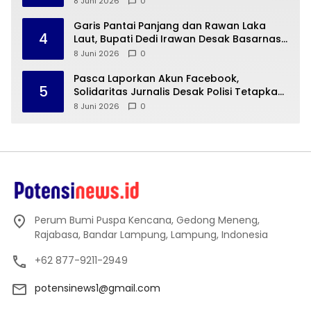
8 Juni 2026
0
Garis Pantai Panjang dan Rawan Laka
4
Laut, Bupati Dedi Irawan Desak Basarnas
Buka Pos SAR di Pesibar
8 Juni 2026
0
Pasca Laporkan Akun Facebook,
5
Solidaritas Jurnalis Desak Polisi Tetapkan
Status Hukum Terlapor
8 Juni 2026
0
Perum Bumi Puspa Kencana, Gedong Meneng,
Rajabasa, Bandar Lampung, Lampung, Indonesia
+62 877-9211-2949
potensinews1@gmail.com