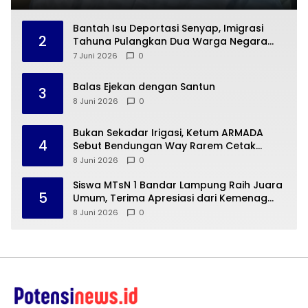
Bantah Isu Deportasi Senyap, Imigrasi
2
Tahuna Pulangkan Dua Warga Negara
Cina ke Guangzhou
7 Juni 2026
0
Balas Ejekan dengan Santun
3
8 Juni 2026
0
Bukan Sekadar Irigasi, Ketum ARMADA
4
Sebut Bendungan Way Rarem Cetak
Sejarah Peradaban Lampung
8 Juni 2026
0
Siswa MTsN 1 Bandar Lampung Raih Juara
5
Umum, Terima Apresiasi dari Kemenag
Kota Bandar Lampung
8 Juni 2026
0