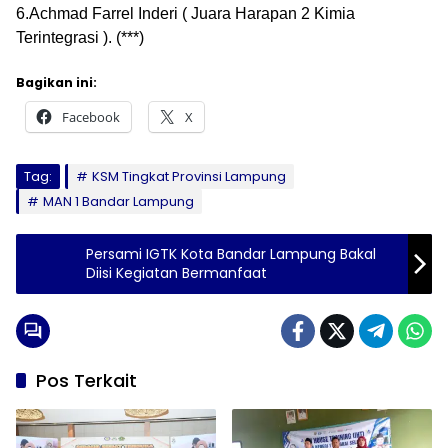
6.Achmad Farrel Inderi ( Juara Harapan 2 Kimia
Terintegrasi ). (***)
Bagikan ini:
Facebook
X
Tag:
KSM Tingkat Provinsi Lampung
MAN 1 Bandar Lampung
Persami IGTK Kota Bandar Lampung Bakal
Diisi Kegiatan Bermanfaat
Pos Terkait