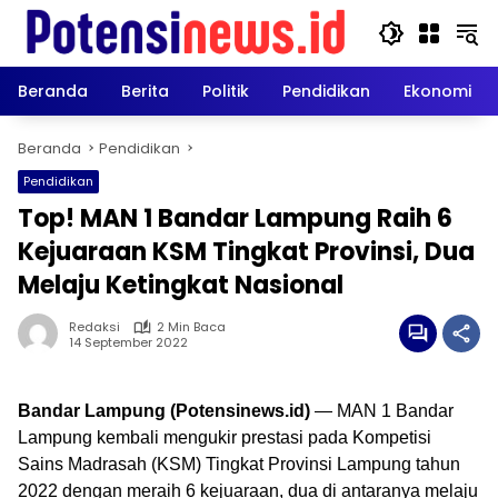
Langsung
ke
konten
Beranda
Berita
Politik
Pendidikan
Ekonomi
Beranda
Pendidikan
Pendidikan
Top! MAN 1 Bandar Lampung Raih 6
Kejuaraan KSM Tingkat Provinsi, Dua
Melaju Ketingkat Nasional
Redaksi
2 Min Baca
14 September 2022
Bandar Lampung (Potensinews.id)
— MAN 1 Bandar
Lampung kembali mengukir prestasi pada Kompetisi
Sains Madrasah (KSM) Tingkat Provinsi Lampung tahun
2022 dengan meraih 6 kejuaraan, dua di antaranya melaju