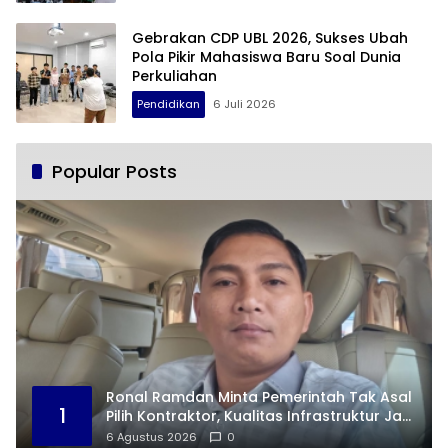
Gebrakan CDP UBL 2026, Sukses Ubah
Pola Pikir Mahasiswa Baru Soal Dunia
Perkuliahan
Pendidikan
6 Juli 2026
Popular Posts
Ronal Ramdan Minta Pemerintah Tak Asal
1
Pilih Kontraktor, Kualitas Infrastruktur Jadi
Taruhan
6 Agustus 2026
0