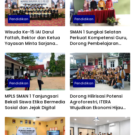
Pendidikan
Pendidikan
Wisuda Ke-15 IAI Darul
SMAN 1 Sungkai Selatan
Fattah, Rektor dan Ketua
Perkuat Kompetensi Guru,
Yayasan Minta Sarjana
Dorong Pembelajaran
Baru Tebar Manfaat untuk
Kreatif dan Adaptif di Era
Masyarakat
Digital
Pendidikan
Pendidikan
MPLS SMAN 1 Tanjungsari
Dorong Hilirisasi Potensi
Bekali Siswa Etika Bermedia
Agroforestri, ITERA
Sosial dan Jejak Digital
Wujudkan Ekonomi Hijau
Lewat Olahan Minyak Atsiri
di Lampung Selatan