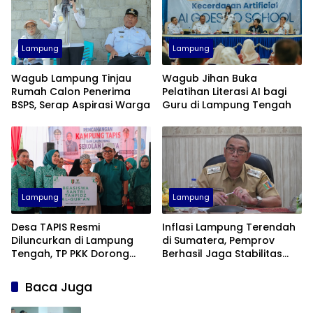
Lampung
Lampung
Wagub Lampung Tinjau
Wagub Jihan Buka
Rumah Calon Penerima
Pelatihan Literasi AI bagi
BSPS, Serap Aspirasi Warga
Guru di Lampung Tengah
Lampung
Lampung
Desa TAPIS Resmi
Inflasi Lampung Terendah
Diluncurkan di Lampung
di Sumatera, Pemprov
Tengah, TP PKK Dorong
Berhasil Jaga Stabilitas
Pembangunan SDM dari
Harga
Desa
Baca Juga