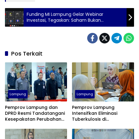
Funding MI Lampung Gelar Webinar
Investasi, Tegaskan: Saham Bukan
Permainan!
Pos Terkait
Lampung
Lampung
Pemprov Lampung dan
Pemprov Lampung
DPRD Resmi Tandatangani
Intensifkan Eliminasi
Kesepakatan Perubahan
Tuberkulosis di
KUA-PPAS APBD 2026
Tanggamus Menuju Target
2030