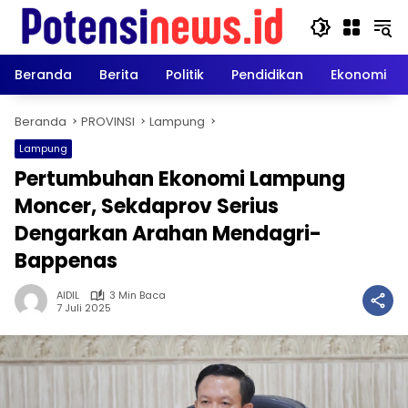
Langsung
ke
konten
Beranda
Berita
Politik
Pendidikan
Ekonomi
Beranda
PROVINSI
Lampung
Lampung
Pertumbuhan Ekonomi Lampung
Moncer, Sekdaprov Serius
Dengarkan Arahan Mendagri-
Bappenas
AIDIL
3 Min Baca
7 Juli 2025