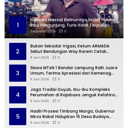
Ngaben Massal Balinuraga Sedot Puluhan
1
Ribu Pengunjung, Turis Italia Terpukau
dengan Budaya Indonesia
7 Agustus 2026
0
Bukan Sekadar Irigasi, Ketum ARMADA
2
Sebut Bendungan Way Rarem Cetak
Sejarah Peradaban Lampung
8 Juni 2026
0
Siswa MTsN 1 Bandar Lampung Raih Juara
3
Umum, Terima Apresiasi dari Kemenag
Kota Bandar Lampung
8 Juni 2026
0
Jaga Tradisi Guyub, Ibu-ibu Kompleks
4
Perumahan di Rajabasa Jenguk Kelahiran
Buah Hati Warga
8 Juni 2026
0
Hadiri Prosesi Timbang Marga, Gubernur
5
Mirza Bakal Hidupkan 15 Desa Budaya
Lampung
8 Juni 2026
0