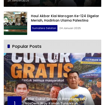
Muara Ogan
28 Januari 2025
Haul Akbar Kiai Marogan Ke-124 Digelar
Meriah, Hadirkan Ulama Palestina
Sumatera Selatan
24 Januari 2025
Popular Posts
Gelar Cukur Gratis di Baradatu, DPD
1
NasDem Way Kanan Tunjukkan