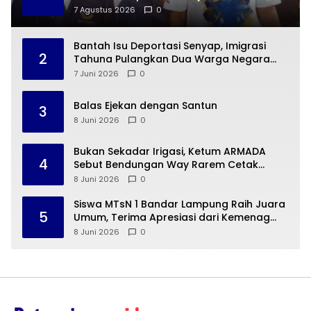
Kepedulian di Jumat Berkah
7 Agustus 2026
0
Bantah Isu Deportasi Senyap, Imigrasi
2
Tahuna Pulangkan Dua Warga Negara
Cina ke Guangzhou
7 Juni 2026
0
Balas Ejekan dengan Santun
3
8 Juni 2026
0
Bukan Sekadar Irigasi, Ketum ARMADA
4
Sebut Bendungan Way Rarem Cetak
Sejarah Peradaban Lampung
8 Juni 2026
0
Siswa MTsN 1 Bandar Lampung Raih Juara
5
Umum, Terima Apresiasi dari Kemenag
Kota Bandar Lampung
8 Juni 2026
0