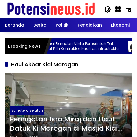
Langsung
ke
konten
Beranda
Berita
Politik
Pendidikan
Ekonomi
us
Ronal Ramdan Minta Pemerintah Tak
Mengu
Breaking News
Asal Pilih Kontraktor, Kualitas Infrastruktur
Lamp
Jadi Taruhan
Digit
Tanta
Haul Akbar Kiai Marogan
Stra
Sumatera Selatan
Peringatan Isra Miraj dan Haul
Datuk Ki Marogan di Masjid Kiai