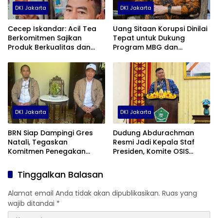
DKI Jakarta
DKI Jakarta
Cecep Iskandar: Acil Tea
Uang Sitaan Korupsi Dinilai
Berkomitmen Sajikan
Tepat untuk Dukung
Produk Berkualitas dan
Program MBG dan
Higienis
Koperasi Desa
DKI Jakarta
DKI Jakarta
BRN Siap Dampingi Gres
Dudung Abdurachman
Natali, Tegaskan
Resmi Jadi Kepala Staf
Komitmen Penegakan
Presiden, Komite OSIS
Hukum
Nasional Beri Dukungan
Tinggalkan Balasan
Alamat email Anda tidak akan dipublikasikan.
Ruas yang
wajib ditandai
*