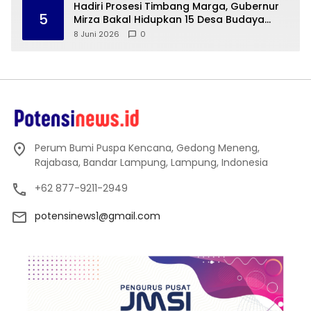
Hadiri Prosesi Timbang Marga, Gubernur
5
Mirza Bakal Hidupkan 15 Desa Budaya
Lampung
8 Juni 2026
0
Perum Bumi Puspa Kencana, Gedong Meneng,
Rajabasa, Bandar Lampung, Lampung, Indonesia
+62 877-9211-2949
potensinews1@gmail.com