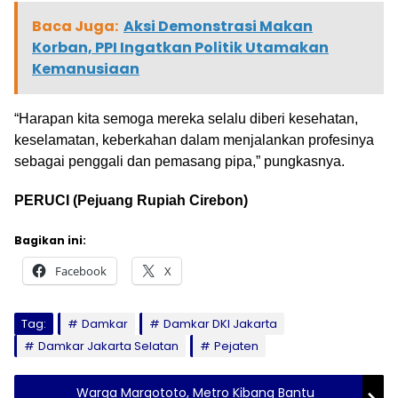
Baca Juga:
Aksi Demonstrasi Makan
Korban, PPI Ingatkan Politik Utamakan
Kemanusiaan
“Harapan kita semoga mereka selalu diberi kesehatan,
keselamatan, keberkahan dalam menjalankan profesinya
sebagai penggali dan pemasang pipa,” pungkasnya.
PERUCI (Pejuang Rupiah Cirebon)
Bagikan ini:
Facebook
X
Tag:
Damkar
Damkar DKI Jakarta
Damkar Jakarta Selatan
Pejaten
Warga Margototo, Metro Kibang Bantu