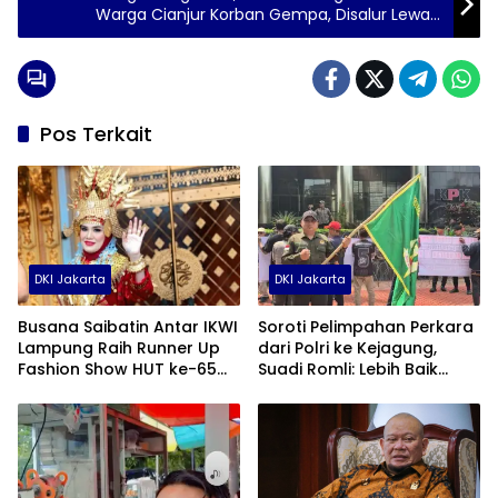
Warga Cianjur Korban Gempa, Disalur Lewat
FRRL
Pos Terkait
DKI Jakarta
DKI Jakarta
Busana Saibatin Antar IKWI
Soroti Pelimpahan Perkara
Lampung Raih Runner Up
dari Polri ke Kejagung,
Fashion Show HUT ke-65
Suadi Romli: Lebih Baik
IKWI
Ditangani KPK