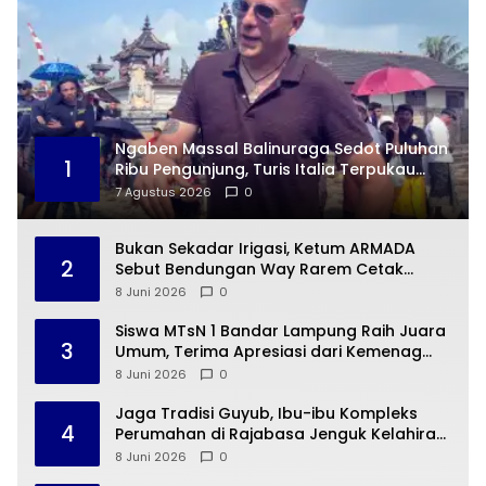
Ngaben Massal Balinuraga Sedot Puluhan
1
Ribu Pengunjung, Turis Italia Terpukau
dengan Budaya Indonesia
7 Agustus 2026
0
Bukan Sekadar Irigasi, Ketum ARMADA
2
Sebut Bendungan Way Rarem Cetak
Sejarah Peradaban Lampung
8 Juni 2026
0
Siswa MTsN 1 Bandar Lampung Raih Juara
3
Umum, Terima Apresiasi dari Kemenag
Kota Bandar Lampung
8 Juni 2026
0
Jaga Tradisi Guyub, Ibu-ibu Kompleks
4
Perumahan di Rajabasa Jenguk Kelahiran
Buah Hati Warga
8 Juni 2026
0