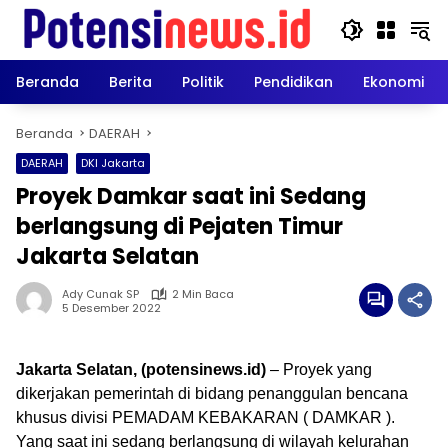
Langsung
ke
konten
Beranda
Berita
Politik
Pendidikan
Ekonomi
Beranda
DAERAH
DAERAH
DKI Jakarta
Proyek Damkar saat ini Sedang
berlangsung di Pejaten Timur
Jakarta Selatan
Ady Cunak SP
2 Min Baca
5 Desember 2022
Jakarta Selatan, (potensinews.id)
– Proyek yang
dikerjakan pemerintah di bidang penanggulan bencana
khusus divisi PEMADAM KEBAKARAN ( DAMKAR ).
Yang saat ini sedang berlangsung di wilayah kelurahan