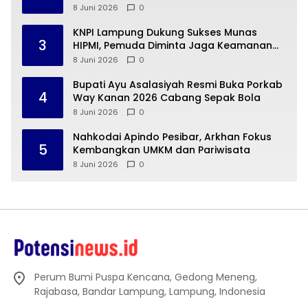
Kepemimpinan Adaptif
8 Juni 2026
0
KNPI Lampung Dukung Sukses Munas
3
HIPMI, Pemuda Diminta Jaga Keamanan
dan Ketertiban
8 Juni 2026
0
Bupati Ayu Asalasiyah Resmi Buka Porkab
4
Way Kanan 2026 Cabang Sepak Bola
8 Juni 2026
0
Nahkodai Apindo Pesibar, Arkhan Fokus
5
Kembangkan UMKM dan Pariwisata
8 Juni 2026
0
Perum Bumi Puspa Kencana, Gedong Meneng,
Rajabasa, Bandar Lampung, Lampung, Indonesia