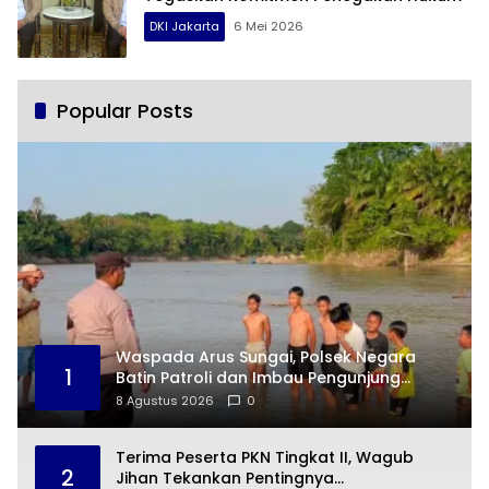
DKI Jakarta
6 Mei 2026
Popular Posts
Waspada Arus Sungai, Polsek Negara
1
Batin Patroli dan Imbau Pengunjung
Wisata Pasir Karta Jaya
8 Agustus 2026
0
Terima Peserta PKN Tingkat II, Wagub
2
Jihan Tekankan Pentingnya