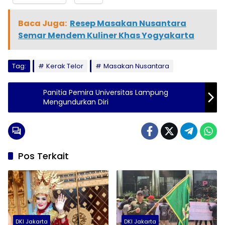
Baca Juga:
Resep Masakan Nusantara
Semar Mendem Kuliner Khas Yogyakarta
Tag:
Kerak Telor
Masakan Nusantara
Panitia Pemira Universitas Lampung
Mengundurkan Diri
Pos Terkait
DKI Jakarta
DKI Jakarta