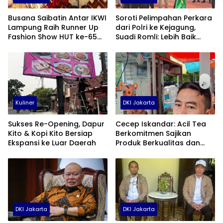
Busana Saibatin Antar IKWI
Soroti Pelimpahan Perkara
Lampung Raih Runner Up
dari Polri ke Kejagung,
Fashion Show HUT ke-65
Suadi Romli: Lebih Baik
IKWI
Ditangani KPK
Kuliner
DKI Jakarta
Sukses Re-Opening, Dapur
Cecep Iskandar: Acil Tea
Kito & Kopi Kito Bersiap
Berkomitmen Sajikan
Ekspansi ke Luar Daerah
Produk Berkualitas dan
Higienis
DKI Jakarta
DKI Jakarta