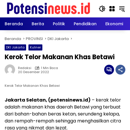
Langsung
ke
konten
Beranda
Berita
Politik
Pendidikan
Ekonomi
Beranda
PROVINSI
DKI Jakarta
DKI Jakarta
Kuliner
Kerok Telor Makanan Khas Betawi
Redaksi
1 Min Baca
20 Desember 2022
Kerok Telor Makanan Khas Betawi
Jakarta Selatan, (potensinews.id)
– kerak telor
adalah makanan khas daerah Betawi yang terbuat
dari bahan-bahan beras ketan, serundeng kelapa,
dan rempah-rempah sehingga menghasilkan citra
rasa yang nikmat dan lezat.