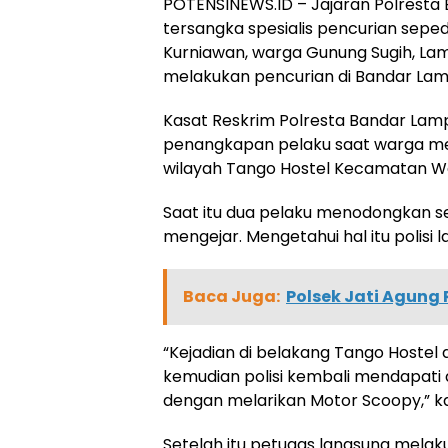
POTENSINEWS.ID – Jajaran Polrest
tersangka spesialis pencurian sep
Kurniawan, warga Gunung Sugih, Lam
melakukan pencurian di Bandar La
Kasat Reskrim Polresta Bandar Lam
penangkapan pelaku saat warga me
wilayah Tango Hostel Kecamatan Wayh
Saat itu dua pelaku menodongkan se
mengejar. Mengetahui hal itu polisi
Baca Juga:
Polsek Jati Agung
“Kejadian di belakang Tango Hostel 
kemudian polisi kembali mendapati
dengan melarikan Motor Scoopy,” ka
Setelah itu petugas langsung mela