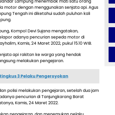
a Bandar Lampung menembak mati satu orang
eda motor dengan menggunakan senjata api. Agus
pung Tengah ini diketahui sudah puluhan kali
mpung.
pung, Kompol Devi Sujana mengatakan,
lapor adanya pencurian sepeda motor di
alim, Kamis, 24 Maret 2022, pukul 15.10 WIB.
njata api rakitan ke warga yang hendak
 langsung melakukan pengejaran.
 Ringkus 3 Pelaku Pengeroyokan
dan polisi melakukan pengejaran, setelah dua jam
 adanya pencurian di Tanjungkarang Barat
tanya, Kamis, 24 Maret 2022.
kukan pengejaran, dan menemukan pelaku