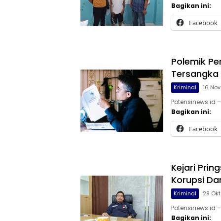
Bagikan ini:
Facebook
Polemik Pe
Tersangka 
Kriminal
16 No
Potensinews.id 
Bagikan ini:
Facebook
Kejari Pri
Korupsi Da
Kriminal
29 Ok
Potensinews.id –
Bagikan ini: