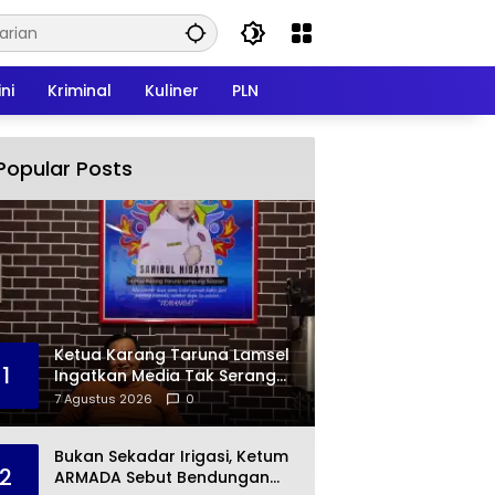
ni
Kriminal
Kuliner
PLN
Popular Posts
Ketua Karang Taruna Lamsel
1
Ingatkan Media Tak Serang
Privasi Pejabat Publik
7 Agustus 2026
0
Bukan Sekadar Irigasi, Ketum
2
ARMADA Sebut Bendungan