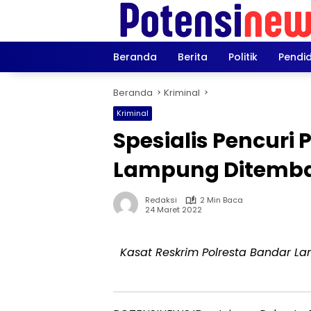
Langsung
ke
konten
Beranda
Berita
Politik
Pendi
Beranda
Kriminal
Kriminal
Spesialis Pencuri
Lampung Ditemba
Redaksi
2 Min Baca
24 Maret 2022
Kasat Reskrim Polresta Bandar La