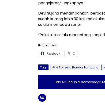
pengejaran,” ungkapnya.
Devi Sujana menambahkan, berdasa
sudah kurang lebih 30 kali melaku
selalu membawa senpi.
“Pelaku ini selalu menenteng senpi d
Bagikan ini:
Facebook
X
Tag:
#Polresta Bandar Lampung
Hari Air Sedunia, Kemendagri 