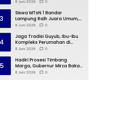
Way Rarem Cetak Sejarah
8 Juni 2026
0
Peradaban Lampung
Siswa MTsN 1 Bandar
3
Lampung Raih Juara Umum,
Terima Apresiasi dari
8 Juni 2026
0
Kemenag Kota Bandar
Lampung
Jaga Tradisi Guyub, Ibu-ibu
4
Kompleks Perumahan di
Rajabasa Jenguk Kelahiran
8 Juni 2026
0
Buah Hati Warga
Hadiri Prosesi Timbang
5
Marga, Gubernur Mirza Bakal
Hidupkan 15 Desa Budaya
8 Juni 2026
0
Lampung