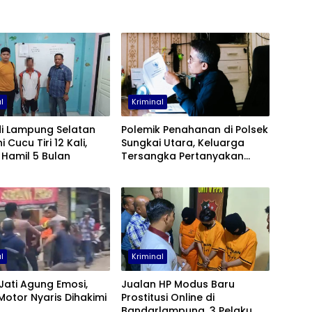
l
Kriminal
di Lampung Selatan
Polemik Penahanan di Polsek
 Cucu Tiri 12 Kali,
Sungkai Utara, Keluarga
Hamil 5 Bulan
Tersangka Pertanyakan
Prosedur
l
Kriminal
ati Agung Emosi,
Jualan HP Modus Baru
Motor Nyaris Dihakimi
Prostitusi Online di
Bandarlampung, 3 Pelaku