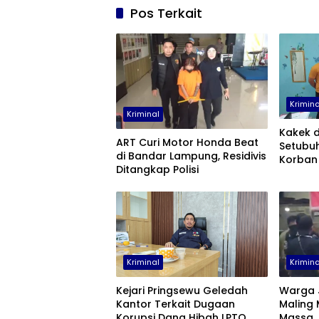
Pos Terkait
Krimina
Kriminal
Kakek 
ART Curi Motor Honda Beat
Setubuhi
di Bandar Lampung, Residivis
Korban 
Ditangkap Polisi
Kriminal
Krimina
Kejari Pringsewu Geledah
Warga J
Kantor Terkait Dugaan
Maling 
Korupsi Dana Hibah LPTQ
Massa