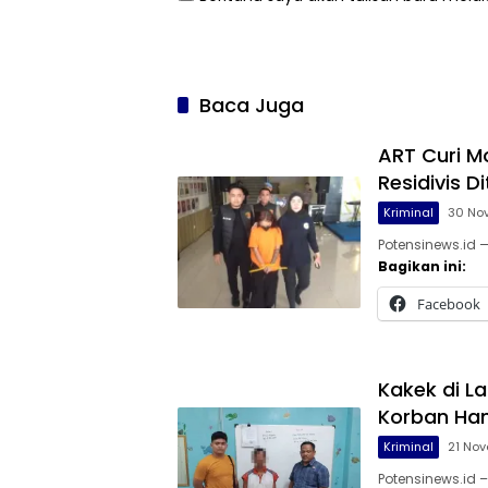
Baca Juga
ART Curi M
Residivis D
Kriminal
30 No
Potensinews.id 
Bagikan ini:
Facebook
Kakek di La
Korban Ham
Kriminal
21 No
Potensinews.id 