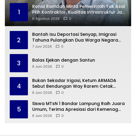
Ronal Ramdan Minta Pemerintah Tak Asal
1
Pilih Kontraktor, Kualitas Infrastruktur Jadi
Taruhan
6 Agustus 2026
0
Bantah Isu Deportasi Senyap, Imigrasi
2
Tahuna Pulangkan Dua Warga Negara
Cina ke Guangzhou
7 Juni 2026
0
Balas Ejekan dengan Santun
3
8 Juni 2026
0
Bukan Sekadar Irigasi, Ketum ARMADA
4
Sebut Bendungan Way Rarem Cetak
Sejarah Peradaban Lampung
8 Juni 2026
0
Siswa MTsN 1 Bandar Lampung Raih Juara
5
Umum, Terima Apresiasi dari Kemenag
Kota Bandar Lampung
8 Juni 2026
0