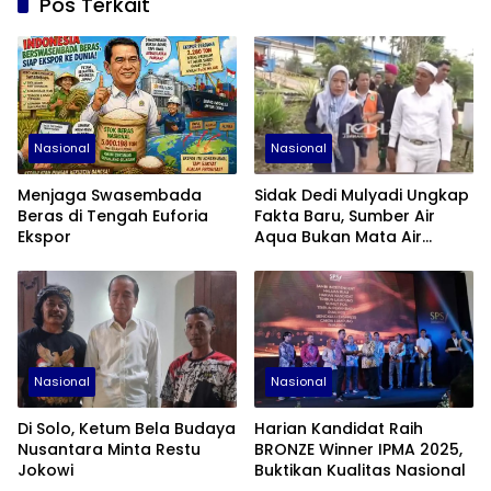
Pos Terkait
Nasional
Nasional
Menjaga Swasembada
Sidak Dedi Mulyadi Ungkap
Beras di Tengah Euforia
Fakta Baru, Sumber Air
Ekspor
Aqua Bukan Mata Air
Pegunungan
Nasional
Nasional
Di Solo, Ketum Bela Budaya
Harian Kandidat Raih
Nusantara Minta Restu
BRONZE Winner IPMA 2025,
Jokowi
Buktikan Kualitas Nasional