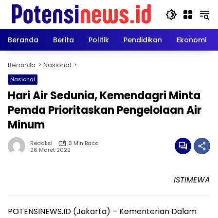
Langsung
ke
konten
Beranda
Berita
Politik
Pendidikan
Ekonomi
Beranda
Nasional
Nasional
Hari Air Sedunia, Kemendagri Minta
Pemda Prioritaskan Pengelolaan Air
Minum
Redaksi
3 Min Baca
26 Maret 2022
ISTIMEWA
POTENSINEWS.ID (Jakarta) – Kementerian Dalam