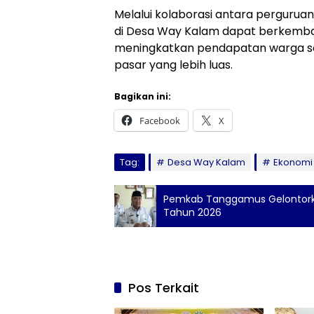
Melalui kolaborasi antara perguruan
di Desa Way Kalam dapat berkemb
meningkatkan pendapatan warga sek
pasar yang lebih luas.
Bagikan ini:
Facebook
X
Tag:
Desa Way Kalam
Ekonomi
Pemkab Tanggamus Gelontorkan
Tahun 2026
Pos Terkait