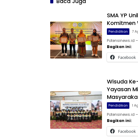
Baca Juga
SMA YP Uni
Komitmen W
Pendidikan
7 A
Potensinews.id 
Bagikan ini:
Facebook
Wisuda Ke-
Yayasan Mi
Masyaraka
Pendidikan
1 A
Potensinews.id –
Bagikan ini:
Facebook