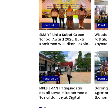
Pendidikan
Pendid
SMA YP Unila Sabet Green
Wisuda 
School Award 2026, Bukti
Fattah,
Komitmen Wujudkan Sekolah
Yayasan
Berkelanjutan
Tebar 
Masyar
Pendidikan
Pendid
MPLS SMAN 1 Tanjungsari
Dorong 
Bekali Siswa Etika Bermedia
Agrofor
Sosial dan Jejak Digital
Ekonomi
Minyak 
Selata