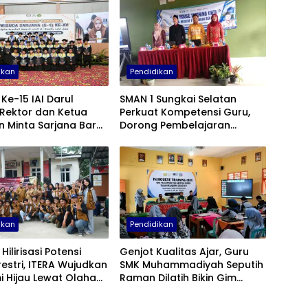
ikan
Pendidikan
Ke-15 IAI Darul
SMAN 1 Sungkai Selatan
 Rektor dan Ketua
Perkuat Kompetensi Guru,
 Minta Sarjana Baru
Dorong Pembelajaran
Manfaat untuk
Kreatif dan Adaptif di Era
akat
Digital
ikan
Pendidikan
Hilirisasi Potensi
Genjot Kualitas Ajar, Guru
estri, ITERA Wujudkan
SMK Muhammadiyah Seputih
 Hijau Lewat Olahan
Raman Dilatih Bikin Gim
Atsiri di Lampung
Edukasi
n