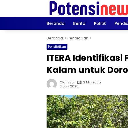
Langsung
ke
konten
Beranda
Berita
Politik
Pendi
Beranda
Pendidikan
Pendidikan
ITERA Identifikasi
Kalam untuk Dor
Clarissa
2 Min Baca
3 Juni 2026