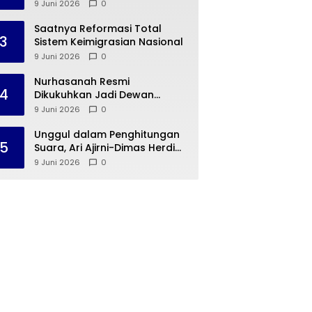
Ade Jona Prasetyo
9 Juni 2026
0
Saatnya Reformasi Total
3
Sistem Keimigrasian Nasional
9 Juni 2026
0
Nurhasanah Resmi
4
Dikukuhkan Jadi Dewan
Penasehat PWP SS Provinsi
9 Juni 2026
0
Lampung
Unggul dalam Penghitungan
5
Suara, Ari Ajirni-Dimas Herdi
Resmi Nakhodai Hima Elektro
9 Juni 2026
0
STTN Lampung