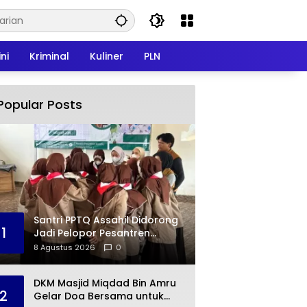
ni
Kriminal
Kuliner
PLN
Popular Posts
Santri PPTQ Assahil Didorong
1
Jadi Pelopor Pesantren
Ramah Lingkungan
8 Agustus 2026
0
DKM Masjid Miqdad Bin Amru
2
Gelar Doa Bersama untuk