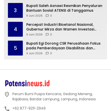
Bupati Saleh Asnawi Resmikan Penyaluran
3
Bantuan Sosial ATENSI di Tanggamus
9 Juni 2026
0
Percepat Industri Bioetanol Nasional,
4
Gubernur Mirza dan Wamen Investasi
Tinjau Lokasi Pabrik Bioetanol di
9 Juni 2026
0
Pesawaran
Bupati Egi Dorong CSR Perusahaan Fokus
5
pada Pemberdayaan Disabilitas dan
Ekonomi Produktif
9 Juni 2026
0
Perum Bumi Puspa Kencana, Gedong Meneng,
Rajabasa, Bandar Lampung, Lampung, Indonesia
+62 877-9211-2949