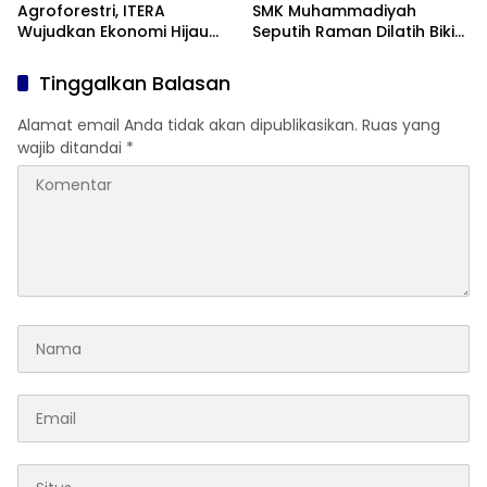
Agroforestri, ITERA
SMK Muhammadiyah
Wujudkan Ekonomi Hijau
Seputih Raman Dilatih Bikin
Lewat Olahan Minyak Atsiri
Gim Edukasi
di Lampung Selatan
Tinggalkan Balasan
Alamat email Anda tidak akan dipublikasikan.
Ruas yang
wajib ditandai
*