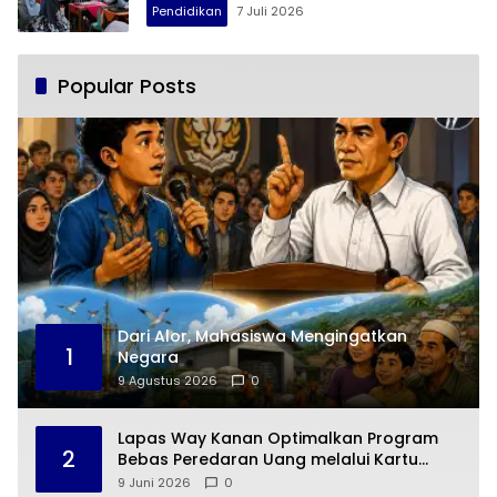
Pendidikan
7 Juli 2026
Popular Posts
Dari Alor, Mahasiswa Mengingatkan
1
Negara
9 Agustus 2026
0
Lapas Way Kanan Optimalkan Program
2
Bebas Peredaran Uang melalui Kartu
BRIZZI
9 Juni 2026
0