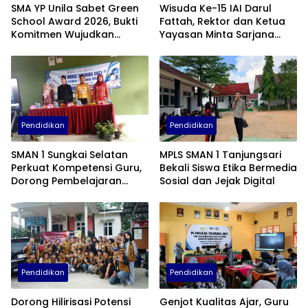
SMA YP Unila Sabet Green
Wisuda Ke-15 IAI Darul
School Award 2026, Bukti
Fattah, Rektor dan Ketua
Komitmen Wujudkan
Yayasan Minta Sarjana
Sekolah Berkelanjutan
Baru Tebar Manfaat untuk
Masyarakat
Pendidikan
Pendidikan
SMAN 1 Sungkai Selatan
MPLS SMAN 1 Tanjungsari
Perkuat Kompetensi Guru,
Bekali Siswa Etika Bermedia
Dorong Pembelajaran
Sosial dan Jejak Digital
Kreatif dan Adaptif di Era
Digital
Pendidikan
Pendidikan
Dorong Hilirisasi Potensi
Genjot Kualitas Ajar, Guru