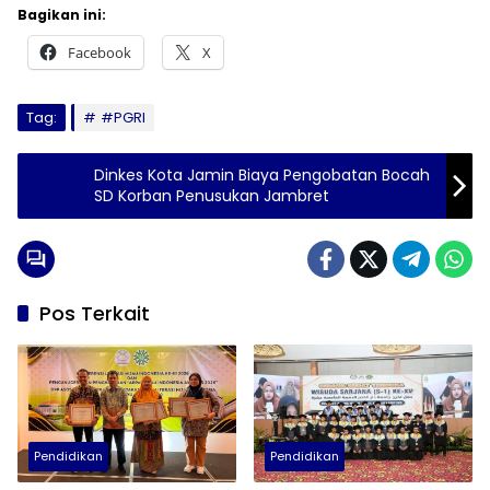
Bagikan ini:
Facebook
X
Tag:
#PGRI
Dinkes Kota Jamin Biaya Pengobatan Bocah
SD Korban Penusukan Jambret
Pos Terkait
Pendidikan
Pendidikan