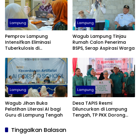
Lampung
Lampung
Pemprov Lampung
Wagub Lampung Tinjau
Intensifkan Eliminasi
Rumah Calon Penerima
Tuberkulosis di
BSPS, Serap Aspirasi Warga
Tanggamus Menuju Target
2030
Lampung
Lampung
Wagub Jihan Buka
Desa TAPIS Resmi
Pelatihan Literasi AI bagi
Diluncurkan di Lampung
Guru di Lampung Tengah
Tengah, TP PKK Dorong
Pembangunan SDM dari
Desa
Tinggalkan Balasan