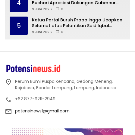
4
Buchari Apresiasi Dukungan Gubernur
Mirza untuk Munas HIPMI 2026
9 Juni 2026
0
Ketua Partai Buruh Probolinggo Ucapkan
5
Selamat atas Pelantikan Said Iqbal
sebagai Penasehat Khusus Presiden
9 Juni 2026
0
Perum Bumi Puspa Kencana, Gedong Meneng,
Rajabasa, Bandar Lampung, Lampung, Indonesia
+62 877-9211-2949
potensinews1@gmail.com