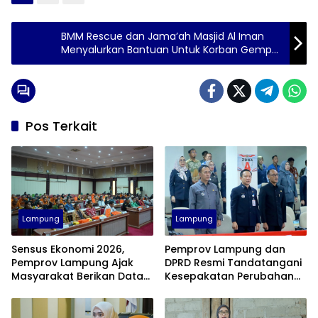
BMM Rescue dan Jama’ah Masjid Al Iman
Menyalurkan Bantuan Untuk Korban Gempa
Cianjur
Pos Terkait
Lampung
Lampung
Sensus Ekonomi 2026,
Pemprov Lampung dan
Pemprov Lampung Ajak
DPRD Resmi Tandatangani
Masyarakat Berikan Data
Kesepakatan Perubahan
Jujur dan Akurat
KUA-PPAS APBD 2026