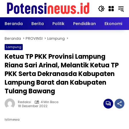
Langsung
ke
konten
Beranda
Berita
Politik
Pendidikan
Ekonomi
Beranda
PROVINSI
Lampung
Lampung
Ketua TP PKK Provinsi Lampung
Riana Sari Arinal, Melantik Ketua TP
PKK Serta Dekranasda Kabupaten
Lampung Barat dan Kabupaten
Tulang Bawang
Redaksi
4 Min Baca
18 Desember 2022
Istimewa