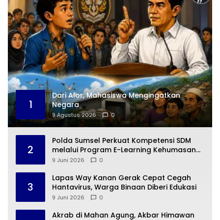
Dari Alor, Mahasiswa Mengingatkan
1
Negara
9 Agustus 2026
0
Polda Sumsel Perkuat Kompetensi SDM
2
melalui Program E-Learning Kehumasan
Polri
9 Juni 2026
0
Lapas Way Kanan Gerak Cepat Cegah
3
Hantavirus, Warga Binaan Diberi Edukasi
9 Juni 2026
0
Akrab di Mahan Agung, Akbar Himawan