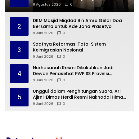
8 Agustus 2026
0
DKM Masjid Miqdad Bin Amru Gelar Doa
2
Bersama untuk Ade Jona Prasetyo
9 Juni 2026
0
Saatnya Reformasi Total Sistem
3
Keimigrasian Nasional
9 Juni 2026
0
Nurhasanah Resmi Dikukuhkan Jadi
4
Dewan Penasehat PWP SS Provinsi
Lampung
9 Juni 2026
0
Unggul dalam Penghitungan Suara, Ari
5
Ajirni-Dimas Herdi Resmi Nakhodai Hima
Elektro STTN Lampung
9 Juni 2026
0