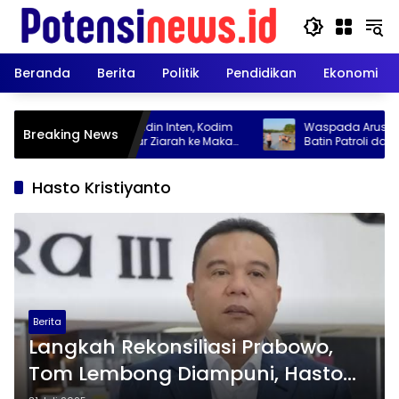
Langsung
ke
konten
Beranda
Berita
Politik
Pendidikan
Ekonomi
 ke-1 Kodam XXI/Radin Inten, Kodim
Waspada Arus Sungai, P
Breaking News
7/Way Kanan Gelar Ziarah ke Makam
Batin Patroli dan Imbau
eran
Wisata Pasir Karta Jaya
Hasto Kristiyanto
Berita
Langkah Rekonsiliasi Prabowo,
Tom Lembong Diampuni, Hasto