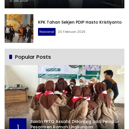
Bebas
31 Juli 2025
KPK Tahan Sekjen PDIP Hasto Kristiyanto
Nasional
20 Februari 2025
Popular Posts
Santri PPTQ Assahil Didorong Jadi Pelopor
1
Pesantren Ramah Lingkungan