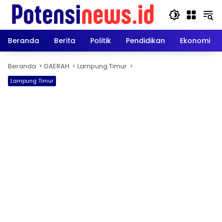
Langsung
ke
konten
Beranda
Berita
Politik
Pendidikan
Ekonomi
Beranda
DAERAH
Lampung Timur
Lampung Timur