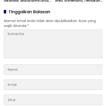
Iskandar Silaturahmi Lintas
SPBU Srimenanti, Temukan
Generasi di Lampung Timur
Truk Bermuatan Tangki
Hitam Ngecor Solar
Tinggalkan Balasan
Setelah Jam Operasional
Alamat email Anda tidak akan dipublikasikan.
Ruas yang
wajib ditandai
*