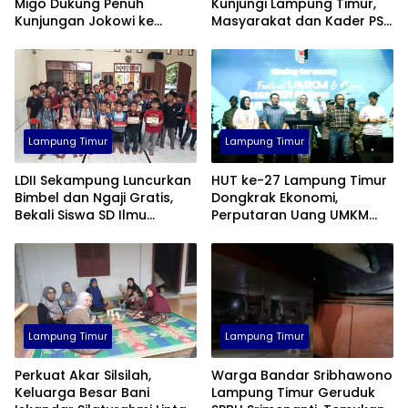
Migo Dukung Penuh
Kunjungi Lampung Timur,
Kunjungan Jokowi ke
Masyarakat dan Kader PSI
Lampung Timur
Siapkan Sambutan Meriah
Lampung Timur
Lampung Timur
LDII Sekampung Luncurkan
HUT ke-27 Lampung Timur
Bimbel dan Ngaji Gratis,
Dongkrak Ekonomi,
Bekali Siswa SD Ilmu
Perputaran Uang UMKM
Akademik serta Agama
Tembus Rp10 Miliar
Lampung Timur
Lampung Timur
Perkuat Akar Silsilah,
Warga Bandar Sribhawono
Keluarga Besar Bani
Lampung Timur Geruduk