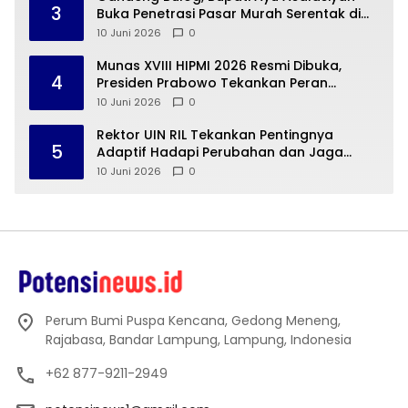
3
Buka Penetrasi Pasar Murah Serentak di
Way Kanan
10 Juni 2026
0
Munas XVIII HIPMI 2026 Resmi Dibuka,
4
Presiden Prabowo Tekankan Peran
Strategis Pengusaha Muda
10 Juni 2026
0
Rektor UIN RIL Tekankan Pentingnya
5
Adaptif Hadapi Perubahan dan Jaga
Mutu Pendidikan Tinggi
10 Juni 2026
0
Perum Bumi Puspa Kencana, Gedong Meneng,
Rajabasa, Bandar Lampung, Lampung, Indonesia
+62 877-9211-2949