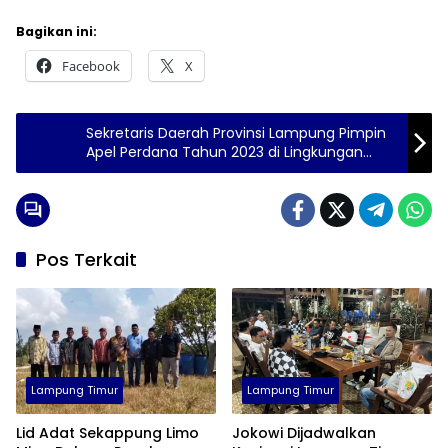
Bagikan ini:
Facebook
X
Sekretaris Daerah Provinsi Lampung Pimpin
Apel Perdana Tahun 2023 di Lingkungan
Pemerintah Provinsi Lampung
Pos Terkait
Lampung Timur
Lampung Timur
Lid Adat Sekappung Limo
Jokowi Dijadwalkan