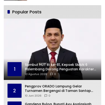
Popular Posts
Sambut HUT RI ke-81, Kepsek SMAN 6
1
Palembang Dorong Penguatan Karakter
Siswa
10 Agustus 2026
0
Pengprov ORADO Lampung Gelar
2
Turnamen Bergengsi di Taman Santap
Rumah Kayu
10 Juni 2026
0
Gandeng Bulog, Bupati Ayu Asalasiyah