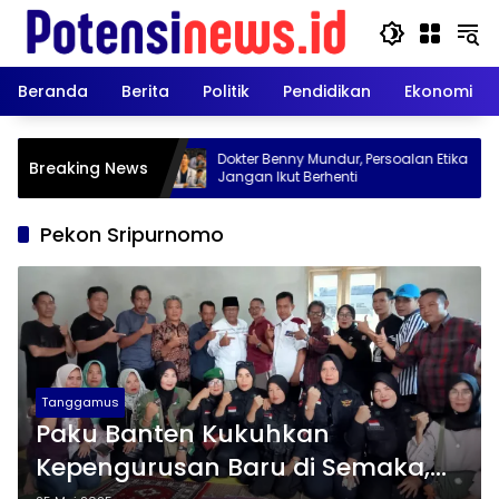
Langsung
ke
konten
Beranda
Berita
Politik
Pendidikan
Ekonomi
ggota DPRD
Dokter Benny Mundur, Persoalan Etika
Breaking News
ie Minta
Jangan Ikut Berhenti
Pekon Sripurnomo
Tanggamus
Paku Banten Kukuhkan
Kepengurusan Baru di Semaka,