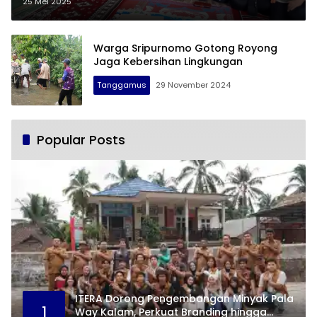
Asmunir Azhari Pimpin PAC
25 Mei 2025
Warga Sripurnomo Gotong Royong
Jaga Kebersihan Lingkungan
Tanggamus
29 November 2024
Popular Posts
ITERA Dorong Pengembangan Minyak Pala
1
Way Kalam, Perkuat Branding hingga