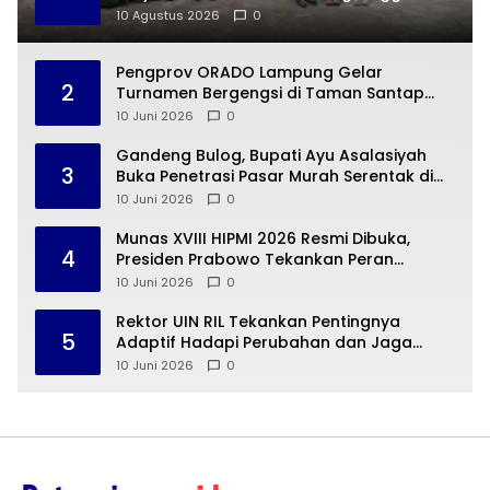
Digital Marketing
10 Agustus 2026
0
Pengprov ORADO Lampung Gelar
2
Turnamen Bergengsi di Taman Santap
Rumah Kayu
10 Juni 2026
0
Gandeng Bulog, Bupati Ayu Asalasiyah
3
Buka Penetrasi Pasar Murah Serentak di
Way Kanan
10 Juni 2026
0
Munas XVIII HIPMI 2026 Resmi Dibuka,
4
Presiden Prabowo Tekankan Peran
Strategis Pengusaha Muda
10 Juni 2026
0
Rektor UIN RIL Tekankan Pentingnya
5
Adaptif Hadapi Perubahan dan Jaga
Mutu Pendidikan Tinggi
10 Juni 2026
0