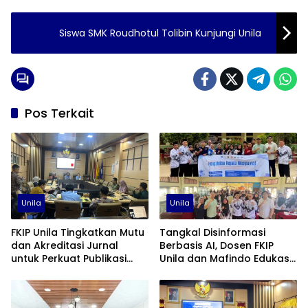
Siswa SMK Roudhotul Tolibin Kunjungi Unila
Pos Terkait
Unila
Unila
FKIP Unila Tingkatkan Mutu
Tangkal Disinformasi
dan Akreditasi Jurnal
Berbasis AI, Dosen FKIP
untuk Perkuat Publikasi
Unila dan Mafindo Edukasi
Ilmiah
Guru di Lampung Timur