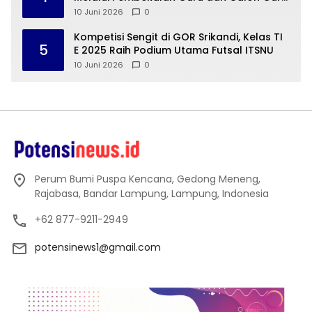
Pengabdian
10 Juni 2026
0
Kompetisi Sengit di GOR Srikandi, Kelas TI
5
E 2025 Raih Podium Utama Futsal ITSNU
10 Juni 2026
0
Perum Bumi Puspa Kencana, Gedong Meneng,
Rajabasa, Bandar Lampung, Lampung, Indonesia
+62 877-9211-2949
potensinews1@gmail.com