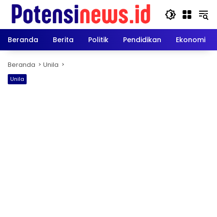
Langsung
ke
konten
Beranda
Berita
Politik
Pendidikan
Ekonomi
Beranda
Unila
Unila