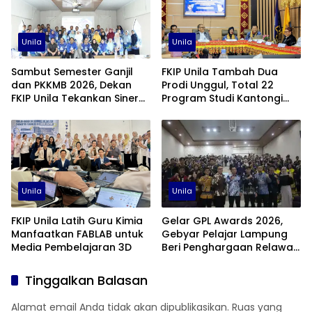
Unila
Unila
Sambut Semester Ganjil
FKIP Unila Tambah Dua
dan PKKMB 2026, Dekan
Prodi Unggul, Total 22
FKIP Unila Tekankan Sinergi
Program Studi Kantongi
dan Kolaborasi
Akreditasi Unggul
Unila
Unila
FKIP Unila Latih Guru Kimia
Gelar GPL Awards 2026,
Manfaatkan FABLAB untuk
Gebyar Pelajar Lampung
Media Pembelajaran 3D
Beri Penghargaan Relawan
Pendidikan Terbaik
Tinggalkan Balasan
Alamat email Anda tidak akan dipublikasikan.
Ruas yang