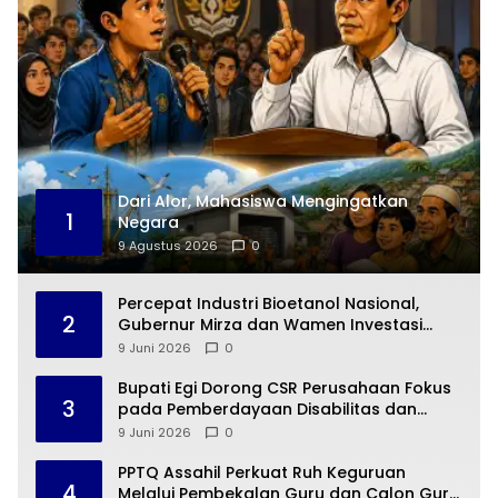
Dari Alor, Mahasiswa Mengingatkan
1
Negara
9 Agustus 2026
0
Percepat Industri Bioetanol Nasional,
2
Gubernur Mirza dan Wamen Investasi
Tinjau Lokasi Pabrik Bioetanol di
9 Juni 2026
0
Pesawaran
Bupati Egi Dorong CSR Perusahaan Fokus
3
pada Pemberdayaan Disabilitas dan
Ekonomi Produktif
9 Juni 2026
0
PPTQ Assahil Perkuat Ruh Keguruan
4
Melalui Pembekalan Guru dan Calon Guru